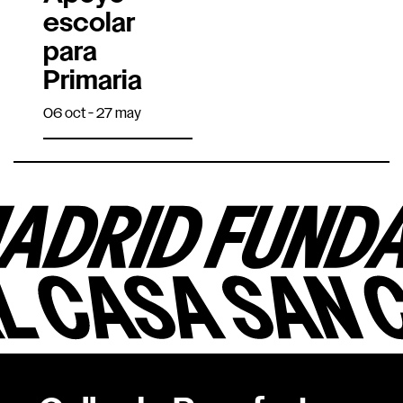
escolar
para
Primaria
06 oct - 27 may