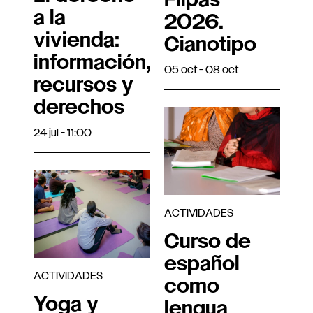
Flipas
a la
2026.
vivienda:
Cianotipo
información,
05 oct - 08 oct
recursos y
derechos
24 jul - 11:00
ACTIVIDADES
Curso de
español
ACTIVIDADES
como
Yoga y
lengua