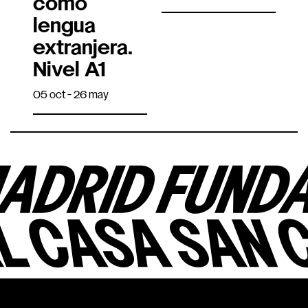
como
lengua
extranjera.
Nivel A1
05 oct - 26 may